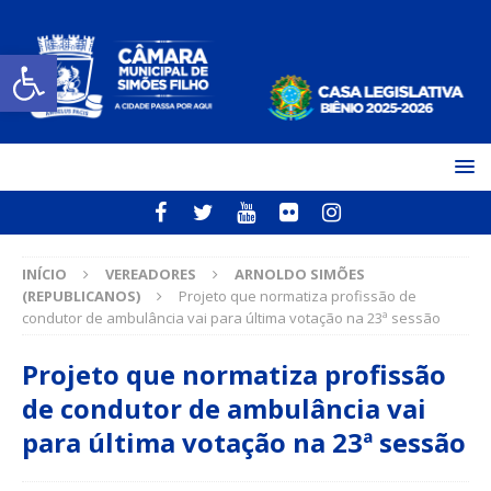
Open toolbar
INÍCIO
VEREADORES
ARNOLDO SIMÕES
(REPUBLICANOS)
Projeto que normatiza profissão de
condutor de ambulância vai para última votação na 23ª sessão
Projeto que normatiza profissão
de condutor de ambulância vai
para última votação na 23ª sessão