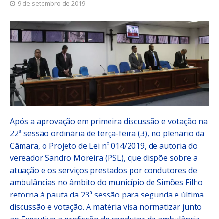
9 de setembro de 2019
Após a aprovação em primeira discussão e votação na
22ª sessão ordinária de terça-feira (3), no plenário da
Câmara, o Projeto de Lei nº 014/2019, de autoria do
vereador Sandro Moreira (PSL), que dispõe sobre a
atuação e os serviços prestados por condutores de
ambulâncias no âmbito do município de Simões Filho
retorna à pauta da 23ª sessão para segunda e última
discussão e votação. A matéria visa normatizar junto