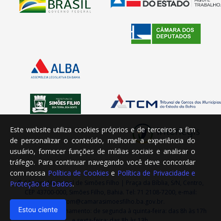
Este website utiliza cookies próprios e de terceiros a fim
de personalizar o conteúdo, melhorar a experiência do
usuário, fornecer funções de mídias sociais e analisar o
tráfego. Para continuar navegando você deve concordar
com nossa
Política de Cookies
e
Política de Privacidade e
© Câmara Municipal de Simões Filho | Praça da Bíblia, S/N, Centro,
Proteção de Dados
.
CEP 43700-000, Simões Filho, Bahia. Tel: 71 2108-7200, e-mail:
ascom@camarasimoesfilho.ba.gov.br.
Estou ciente
Horário de Funcionamento: de segunda à quinta-feira: das 8h às 17h
e sexta-feira: das 8h às 13h.