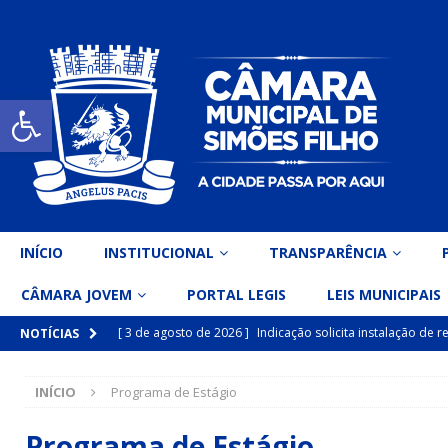
Open toolbar
INÍCIO
INSTITUCIONAL
TRANSPARÊNCIA
CÂMARA JOVEM
PORTAL LEGIS
LEIS MUNICIPAIS
[ 3 de agosto de 2026 ]
Indicação solicita instalação de
NOTÍCIAS
[ 15 de julho de 2026 ]
Vereador Eri Costa apresenta Ind
INÍCIO
Programa de Estágio
inclusiva
DESTAQUE
[ 15 de julho de 2026 ]
Vereador Belo Gazineu apresenta 
Programa de Estágio