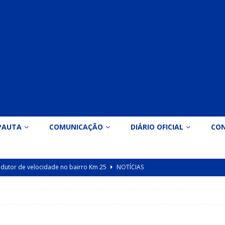
PAUTA
COMUNICAÇÃO
DIÁRIO OFICIAL
CO
 redutor de velocidade no bairro Km 25
NOTÍCIAS
icação nº 090/2026 para valorização dos professores da educação
Indicação nº 089/2026 para implantação de ginásio de esportes em