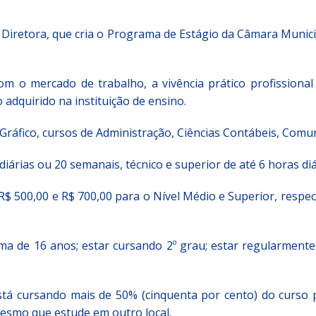
Diretora, que cria o Programa de Estágio da Câmara Municip
a Indicação nº 088/2026 para pavimentação asfáltica em Mapele
om o mercado de trabalho, a vivência prático profissiona
grama Municipal “Aluno Nota Dez”
NOTÍCIAS
dquirido na instituição de ensino.
ráfico, cursos de Administração, Ciências Contábeis, Comun
iárias ou 20 semanais, técnico e superior de até 6 horas di
 R$ 500,00 e R$ 700,00 para o Nível Médio e Superior, respe
a de 16 anos; estar cursando 2º grau; estar regularmente m
stá cursando mais de 50% (cinquenta por cento) do curso 
mesmo que estude em outro local.