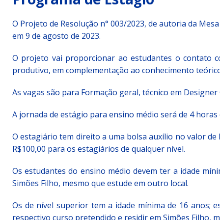
Simões Filho I
DESTAQUE
O Projeto de Resolução n° 003/2023, de autoria da Mesa 
[ 15 de julho de 2026 ]
Vereador Sérgio Glauber apresent
em 9 de agosto de 2023.
DESTAQUE
O projeto vai proporcionar ao estudantes o contato c
[ 3 de agosto de 2026 ]
Indicação propõe criação do Pro
produtivo, em complementação ao conhecimento teórico a
As vagas são para Formação geral, técnico em Designer G
A jornada de estágio para ensino médio será de 4 horas d
O estagiário tem direito a uma bolsa auxílio no valor de
R$100,00 para os estagiários de qualquer nível.
Os estudantes do ensino médio devem ter a idade mínim
Simões Filho, mesmo que estude em outro local.
Os de nível superior tem a idade mínima de 16 anos; e
respectivo curso pretendido e residir em Simões Filho, 