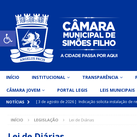
Open toolbar
INÍCIO
INSTITUCIONAL
TRANSPARÊNCIA
CÂMARA JOVEM
PORTAL LEGIS
LEIS MUNICIPAIS
[ 3 de agosto de 2026 ]
Indicação solicita instalação de
NOTÍCIAS
[ 15 de julho de 2026 ]
Vereador Eri Costa apresenta Ind
INÍCIO
LEGISLAÇÃO
Lei de Diárias
inclusiva
DESTAQUE
[ 15 de julho de 2026 ]
Vereador Belo Gazineu apresenta 
Lei de Diárias