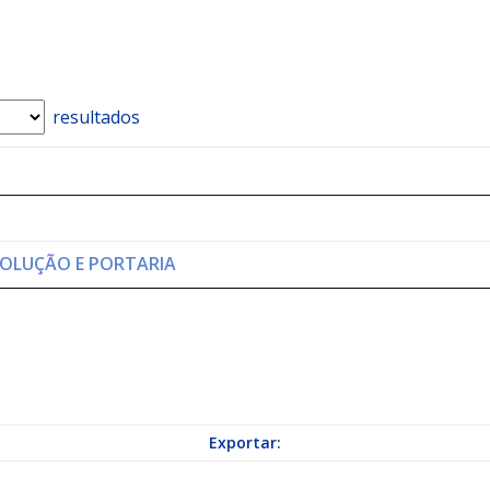
a Indicação nº 088/2026 para pavimentação asfáltica em Mapele
resultados
grama Municipal “Aluno Nota Dez”
NOTÍCIAS
RESOLUÇÃO E PORTARIA
Exportar: