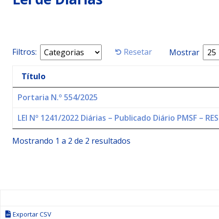
Simões Filho I
DESTAQUE
[ 15 de julho de 2026 ]
Vereador Sérgio Glauber apresent
DESTAQUE
Filtros:
Resetar
Mostrar
[ 3 de agosto de 2026 ]
Indicação propõe criação do Pro
Título
Portaria N.º 554/2025
LEI Nº 1241/2022 Diárias – Publicado Diário PMSF – 
Mostrando 1 a 2 de 2 resultados
Exportar CSV