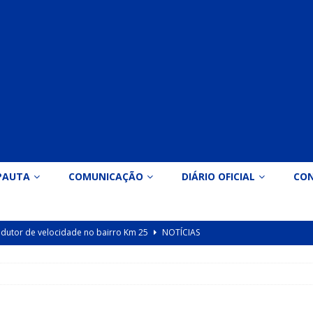
PAUTA
COMUNICAÇÃO
DIÁRIO OFICIAL
CO
 redutor de velocidade no bairro Km 25
NOTÍCIAS
icação nº 090/2026 para valorização dos professores da educação
Indicação nº 089/2026 para implantação de ginásio de esportes em