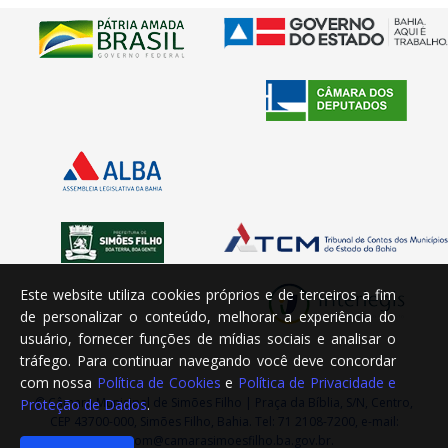
Este website utiliza cookies próprios e de terceiros a fim
de personalizar o conteúdo, melhorar a experiência do
usuário, fornecer funções de mídias sociais e analisar o
tráfego. Para continuar navegando você deve concordar
com nossa
Política de Cookies
e
Política de Privacidade e
© Câmara Municipal de Simões Filho | Praça da Bíblia, S/N, Centro,
Proteção de Dados
.
CEP 43700-000, Simões Filho, Bahia. Tel: 71 2108-7200, e-mail:
ascom@camarasimoesfilho.ba.gov.br.