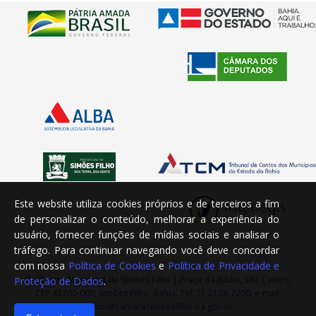
Este website utiliza cookies próprios e de terceiros a fim
de personalizar o conteúdo, melhorar a experiência do
usuário, fornecer funções de mídias sociais e analisar o
tráfego. Para continuar navegando você deve concordar
com nossa
Política de Cookies
e
Política de Privacidade e
© Câmara Municipal de Simões Filho | Praça da Bíblia, S/N, Centro,
Proteção de Dados
.
CEP 43700-000, Simões Filho, Bahia. Tel: 71 2108-7200, e-mail:
ascom@camarasimoesfilho.ba.gov.br.