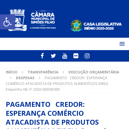
Open toolbar
INÍCIO
TRANSPARÊNCIA
EXECUÇÃO ORÇAMENTÁRIA
DESPESAS
PAGAMENTO CREDOR: ESPERANÇA
COMÉRCIO ATACADISTA DE PRODUTOS ALIMENTÍCIOS EIRELI
Empenho NE nº 2020-00038/005
PAGAMENTO CREDOR:
ESPERANÇA COMÉRCIO
ATACADISTA DE PRODUTOS