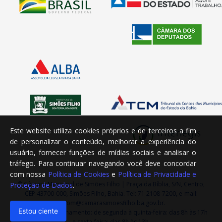
Este website utiliza cookies próprios e de terceiros a fim
de personalizar o conteúdo, melhorar a experiência do
usuário, fornecer funções de mídias sociais e analisar o
tráfego. Para continuar navegando você deve concordar
com nossa
Política de Cookies
e
Política de Privacidade e
© Câmara Municipal de Simões Filho | Praça da Bíblia, S/N, Centro,
Proteção de Dados
.
CEP 43700-000, Simões Filho, Bahia. Tel: 71 2108-7200, e-mail:
ascom@camarasimoesfilho.ba.gov.br.
Estou ciente
Horário de Funcionamento: de segunda à quinta-feira: das 8h às 17h
e sexta-feira: das 8h às 13h.