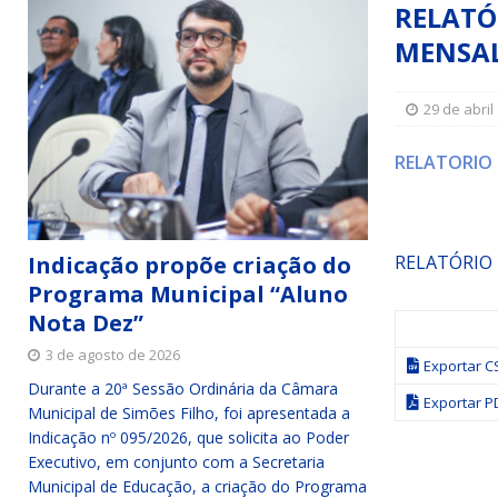
RELATÓ
Simões Filho I
DESTAQUE
MENSAL
[ 15 de julho de 2026 ]
Vereador Sérgio Glauber apresent
DESTAQUE
29 de abril
[ 3 de agosto de 2026 ]
Indicação propõe criação do Pro
RELATORIO
Indicação propõe criação do
RELATÓRIO
Programa Municipal “Aluno
Nota Dez”
3 de agosto de 2026
Exportar C
Durante a 20ª Sessão Ordinária da Câmara
Exportar P
Municipal de Simões Filho, foi apresentada a
Indicação nº 095/2026, que solicita ao Poder
Executivo, em conjunto com a Secretaria
Municipal de Educação, a criação do Programa