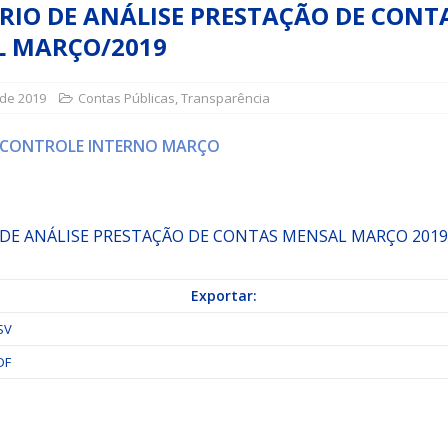
RIO DE ANÁLISE PRESTAÇÃO DE CONT
 MARÇO/2019
a Indicação nº 088/2026 para pavimentação asfáltica em Mapele
 de 2019
Contas Públicas
,
Transparência
grama Municipal “Aluno Nota Dez”
NOTÍCIAS
 CONTROLE INTERNO MARÇO
 DE ANÁLISE PRESTAÇÃO DE CONTAS MENSAL MARÇO 2019
Exportar:
SV
DF