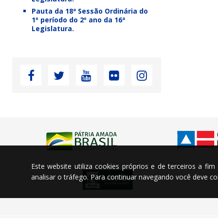
Pauta da 18ª Sessão Ordinária do
1º período do 2º ano da 16ª
Legislatura.
Este website utiliza cookies próprios e de terceiros a fi
analisar o tráfego. Para continuar navegando você deve 