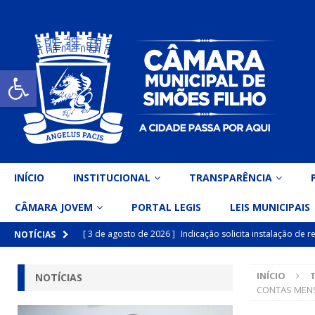
Open toolbar
INÍCIO
INSTITUCIONAL
TRANSPARÊNCIA
CÂMARA JOVEM
PORTAL LEGIS
LEIS MUNICIPAIS
[ 3 de agosto de 2026 ]
Indicação solicita instalação de
NOTÍCIAS
[ 15 de julho de 2026 ]
Vereador Eri Costa apresenta Ind
INÍCIO
NOTÍCIAS
inclusiva
DESTAQUE
CONTAS MEN
[ 15 de julho de 2026 ]
Vereador Belo Gazineu apresenta 