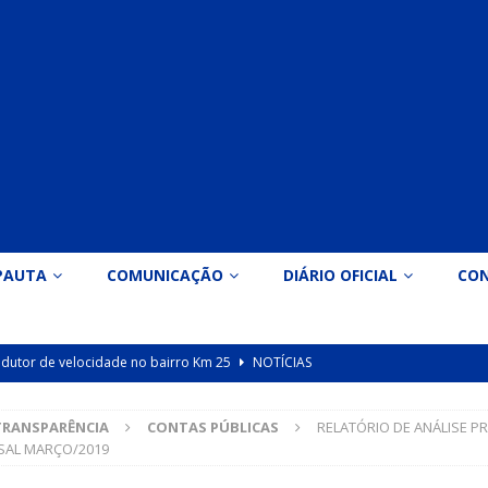
PAUTA
COMUNICAÇÃO
DIÁRIO OFICIAL
CO
 redutor de velocidade no bairro Km 25
NOTÍCIAS
icação nº 090/2026 para valorização dos professores da educação
TRANSPARÊNCIA
CONTAS PÚBLICAS
RELATÓRIO DE ANÁLISE P
SAL MARÇO/2019
Indicação nº 089/2026 para implantação de ginásio de esportes em