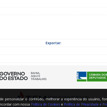
a Indicação nº 088/2026 para pavimentação asfáltica em Mapele
grama Municipal “Aluno Nota Dez”
NOTÍCIAS
Exportar:
m de personalizar o conteúdo, melhorar a experiência do usuário, fo
concordar com nossa
Política de Cookies
e
Política de Privacidade e 