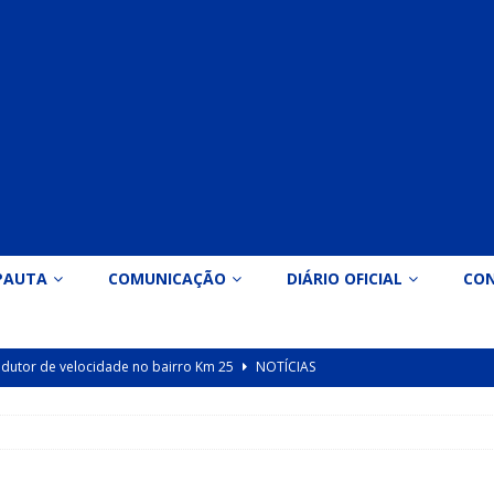
PAUTA
COMUNICAÇÃO
DIÁRIO OFICIAL
CO
 redutor de velocidade no bairro Km 25
NOTÍCIAS
icação nº 090/2026 para valorização dos professores da educação
Indicação nº 089/2026 para implantação de ginásio de esportes em