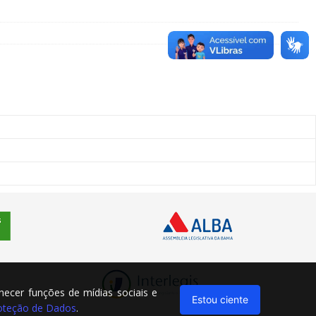
rnecer funções de mídias sociais e
Estou ciente
Proteção de Dados
.