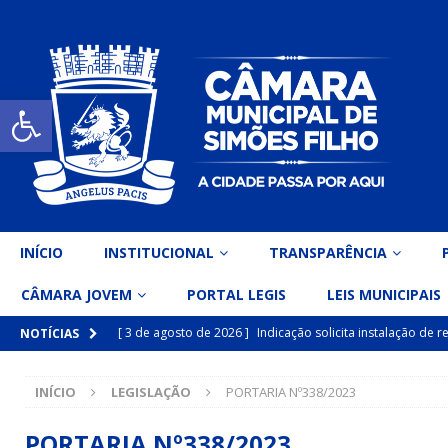
Open toolbar
INÍCIO
INSTITUCIONAL
TRANSPARÊNCIA
CÂMARA JOVEM
PORTAL LEGIS
LEIS MUNICIPAIS
[ 3 de agosto de 2026 ]
Indicação solicita instalação de
NOTÍCIAS
[ 15 de julho de 2026 ]
Vereador Eri Costa apresenta Ind
INÍCIO
LEGISLAÇÃO
PORTARIA Nº338/2023
inclusiva
DESTAQUE
[ 15 de julho de 2026 ]
Vereador Belo Gazineu apresenta 
PORTARIA Nº338/2023