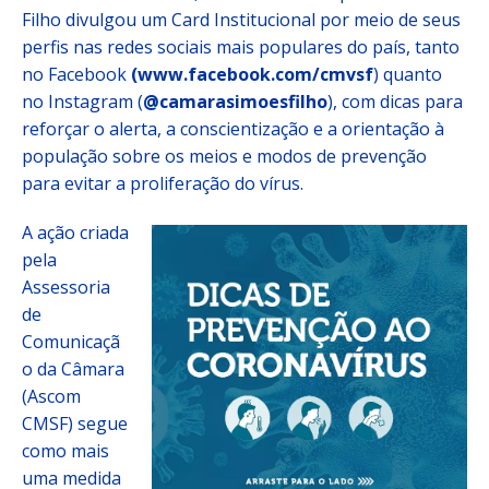
Filho divulgou um Card Institucional por meio de seus
perfis nas redes sociais mais populares do país, tanto
no Facebook
(www.facebook.com/cmvsf
) quanto
no Instagram (
@camarasimoesfilho
), com dicas para
reforçar o alerta, a conscientização e a orientação à
população sobre os meios e modos de prevenção
para evitar a proliferação do vírus.
A ação criada
pela
Assessoria
de
Comunicaçã
o da Câmara
(Ascom
CMSF) segue
como mais
uma medida