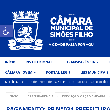
Open toolbar
INÍCIO
INSTITUCIONAL
TRANSPARÊNCIA
CÂMARA JOVEM
PORTAL LEGIS
LEIS MUNICIPAIS
[ 3 de agosto de 2026 ]
Indicação solicita instalação de
NOTÍCIAS
[ 15 de julho de 2026 ]
Vereador Eri Costa apresenta Ind
INÍCIO
TRANSPARÊNCIA
EXECUÇÃO ORÇAMENTÁRIA
inclusiva
DESTAQUE
[ 15 de julho de 2026 ]
Vereador Belo Gazineu apresenta 
PAGAMENTO: PP Nº034 PREFEITURA 