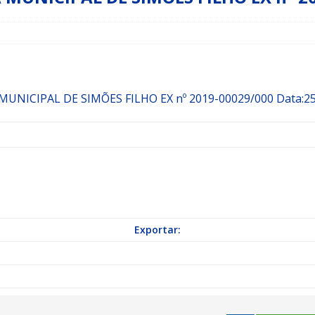
a Indicação nº 088/2026 para pavimentação asfáltica em Mapele
grama Municipal “Aluno Nota Dez”
NOTÍCIAS
MUNICIPAL DE SIMÕES FILHO
EX nº 2019-00029/000
Data:2
Exportar: