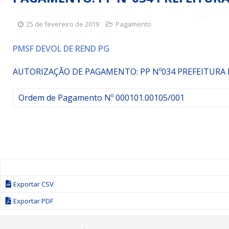
Simões Filho I
DESTAQUE
25 de fevereiro de 2019
Pagamento
[ 15 de julho de 2026 ]
Vereador Sérgio Glauber apresent
DESTAQUE
PMSF DEVOL DE REND PG
[ 3 de agosto de 2026 ]
Indicação propõe criação do Pro
AUTORIZAÇÃO DE PAGAMENTO: PP Nº034
PREFEITURA 
Ordem de Pagamento Nº 000101.00105/001
Exportar CSV
Exportar PDF