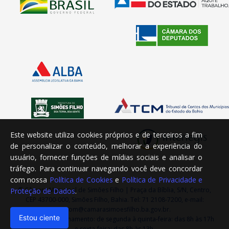
Este website utiliza cookies próprios e de terceiros a fim
de personalizar o conteúdo, melhorar a experiência do
usuário, fornecer funções de mídias sociais e analisar o
tráfego. Para continuar navegando você deve concordar
com nossa
Política de Cookies
e
Política de Privacidade e
© Câmara Municipal de Simões Filho | Praça da Bíblia, S/N, Centro,
Proteção de Dados
.
CEP 43700-000, Simões Filho, Bahia. Tel: 71 2108-7200, e-mail:
ascom@camarasimoesfilho.ba.gov.br.
Estou ciente
Horário de Funcionamento: de segunda à quinta-feira: das 8h às 17h
e sexta-feira: das 8h às 13h.