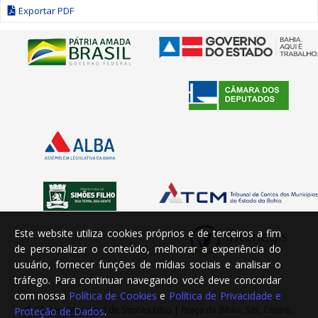
Exportar PDF
Este website utiliza cookies próprios e de terceiros a fim
de personalizar o conteúdo, melhorar a experiência do
usuário, fornecer funções de mídias sociais e analisar o
tráfego. Para continuar navegando você deve concordar
com nossa
Política de Cookies
e
Política de Privacidade e
© Câmara Municipal de Simões Filho | Praça da Bíblia, S/N, Centro,
Proteção de Dados
.