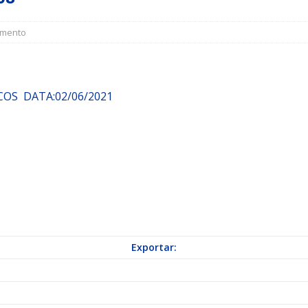
a Indicação nº 088/2026 para pavimentação asfáltica em Mapele
mento
grama Municipal “Aluno Nota Dez”
NOTÍCIAS
 redutor de velocidade no bairro Km 25
NOTÍCIAS
COS
DATA:02/06/2021
Exportar: