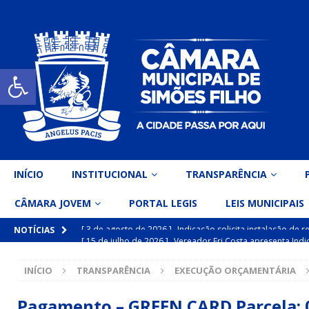
Open toolbar
INÍCIO
INSTITUCIONAL
TRANSPARÊNCIA
CÂMARA JOVEM
PORTAL LEGIS
LEIS MUNICIPAIS
[ 15 de julho de 2026 ]
Vereador Eri Costa apresenta Ind
NOTÍCIAS
inclusiva
DESTAQUE
INÍCIO
TRANSPARÊNCIA
EXECUÇÃO ORÇAMENTÁRIA
[ 15 de julho de 2026 ]
Vereador Belo Gazineu apresenta 
Simões Filho I
DESTAQUE
Pagamento – GREEN CARD Parcela: 