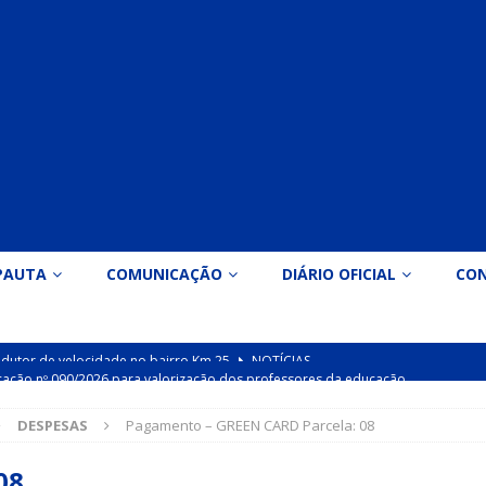
PAUTA
COMUNICAÇÃO
DIÁRIO OFICIAL
CO
icação nº 090/2026 para valorização dos professores da educação
DESPESAS
Pagamento – GREEN CARD Parcela: 08
Indicação nº 089/2026 para implantação de ginásio de esportes em
08