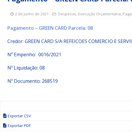
[ 15 de julho de 2026 ]
Vereador Sérgio Glauber apresent
2 de junho de 2021
Despesas
,
Execução Orçamentária
,
Paga
DESTAQUE
[ 3 de agosto de 2026 ]
Indicação propõe criação do Pro
Pagamento – GREEN CARD Parcela: 08
[ 3 de agosto de 2026 ]
Indicação solicita instalação de
Credor:
GREEN CARD S/A REFEICOES COMERCIO E SERVI
Nº Empenho: 0016/2021
Nº Liquidação: 08
Nº Documento: 268519
Exportar CSV
Exportar PDF