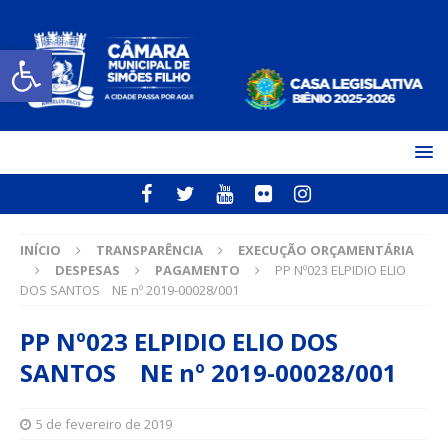
Open toolbar
INÍCIO
TRANSPARÊNCIA
EXECUÇÃO ORÇAMENTÁRIA
DESPESAS
PAGAMENTO
PP Nº023 ELPIDIO ELIO
DOS SANTOS NE nº 2019-00028/001
PP Nº023 ELPIDIO ELIO DOS
SANTOS NE nº 2019-00028/001
5 de fevereiro de 2019