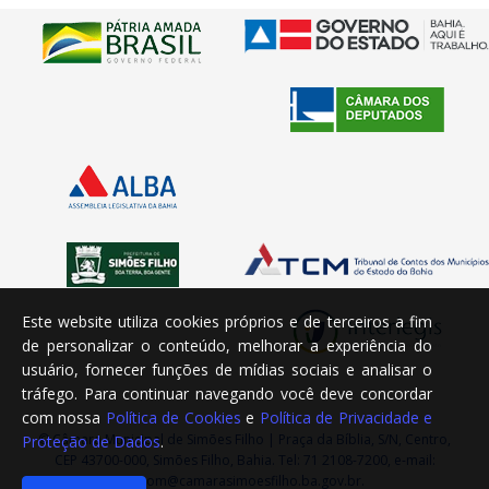
Este website utiliza cookies próprios e de terceiros a fim
de personalizar o conteúdo, melhorar a experiência do
usuário, fornecer funções de mídias sociais e analisar o
tráfego. Para continuar navegando você deve concordar
com nossa
Política de Cookies
e
Política de Privacidade e
© Câmara Municipal de Simões Filho | Praça da Bíblia, S/N, Centro,
Proteção de Dados
.
CEP 43700-000, Simões Filho, Bahia. Tel: 71 2108-7200, e-mail:
ascom@camarasimoesfilho.ba.gov.br.