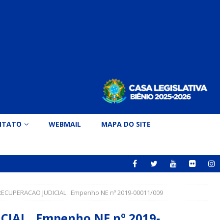
NTATO
WEBMAIL
MAPA DO SITE
ECUPERACAO JUDICIAL Empenho NE nº 2019-00011/009
CIAL Empenho NE nº 2019-