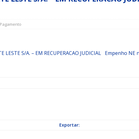
a Indicação nº 088/2026 para pavimentação asfáltica em Mapele
Pagamento
grama Municipal “Aluno Nota Dez”
NOTÍCIAS
 LESTE S/A. – EM RECUPERACAO JUDICIAL
Empenho
NE n
Exportar: