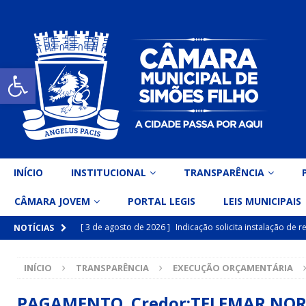
Open toolbar
INÍCIO
INSTITUCIONAL
TRANSPARÊNCIA
CÂMARA JOVEM
PORTAL LEGIS
LEIS MUNICIPAIS
[ 3 de agosto de 2026 ]
Indicação solicita instalação de
NOTÍCIAS
[ 15 de julho de 2026 ]
Vereador Eri Costa apresenta Ind
INÍCIO
TRANSPARÊNCIA
EXECUÇÃO ORÇAMENTÁRIA
inclusiva
DESTAQUE
[ 15 de julho de 2026 ]
Vereador Belo Gazineu apresenta 
PAGAMENTO Credor:TELEMAR NORTE