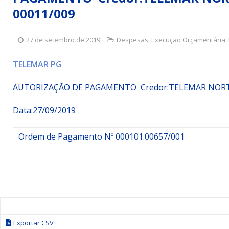
00011/009
Simões Filho I
DESTAQUE
[ 15 de julho de 2026 ]
Vereador Sérgio Glauber apresent
27 de setembro de 2019
Despesas
,
Execução Orçamentária
,
DESTAQUE
[ 3 de agosto de 2026 ]
Indicação propõe criação do Pro
TELEMAR PG
AUTORIZAÇÃO DE PAGAMENTO Credor:TELEMAR NORTE
Data:27/09/2019
Ordem de Pagamento Nº 000101.00657/001
Exportar CSV