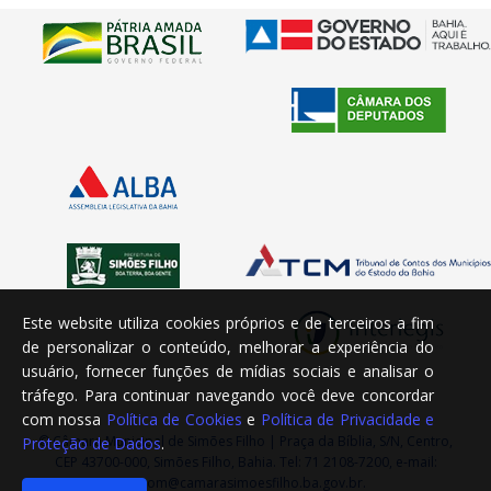
Este website utiliza cookies próprios e de terceiros a fim
de personalizar o conteúdo, melhorar a experiência do
usuário, fornecer funções de mídias sociais e analisar o
tráfego. Para continuar navegando você deve concordar
com nossa
Política de Cookies
e
Política de Privacidade e
© Câmara Municipal de Simões Filho | Praça da Bíblia, S/N, Centro,
Proteção de Dados
.
CEP 43700-000, Simões Filho, Bahia. Tel: 71 2108-7200, e-mail:
ascom@camarasimoesfilho.ba.gov.br.