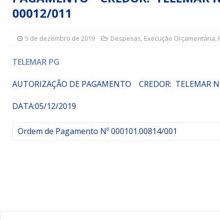
00012/011
Simões Filho I
DESTAQUE
[ 15 de julho de 2026 ]
Vereador Sérgio Glauber apresent
5 de dezembro de 2019
Despesas
,
Execução Orçamentária
,
DESTAQUE
[ 3 de agosto de 2026 ]
Indicação propõe criação do Pro
TELEMAR PG
AUTORIZAÇÃO DE PAGAMENTO CREDOR: TELEMAR NORTE
DATA:05/12/2019
Ordem de Pagamento Nº 000101.00814/001