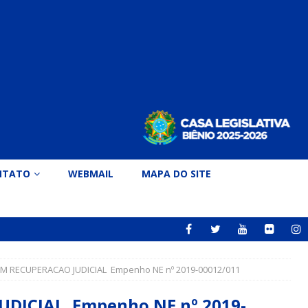
NTATO
WEBMAIL
MAPA DO SITE
 RECUPERACAO JUDICIAL Empenho NE nº 2019-00012/011
DICIAL Empenho NE nº 2019-