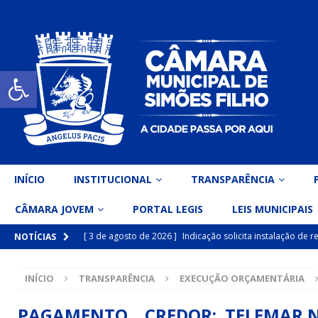
Open toolbar
INÍCIO
INSTITUCIONAL
TRANSPARÊNCIA
CÂMARA JOVEM
PORTAL LEGIS
LEIS MUNICIPAIS
[ 3 de agosto de 2026 ]
Indicação solicita instalação de
NOTÍCIAS
[ 15 de julho de 2026 ]
Vereador Eri Costa apresenta Ind
INÍCIO
TRANSPARÊNCIA
EXECUÇÃO ORÇAMENTÁRIA
inclusiva
DESTAQUE
[ 15 de julho de 2026 ]
Vereador Belo Gazineu apresenta 
PAGAMENTO CREDOR: TELEMAR NORT