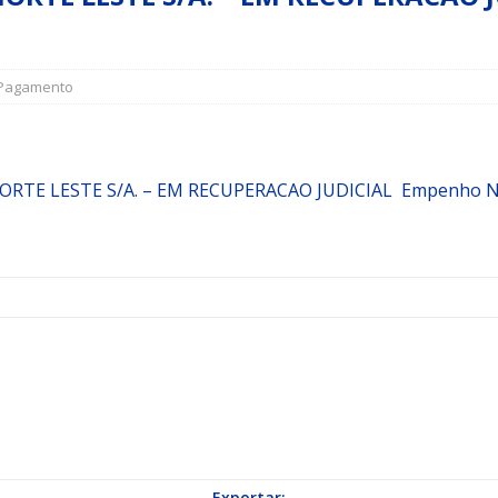
a Indicação nº 088/2026 para pavimentação asfáltica em Mapele
Pagamento
grama Municipal “Aluno Nota Dez”
NOTÍCIAS
 LESTE S/A. – EM RECUPERACAO JUDICIAL Empenho NE 
Exportar: