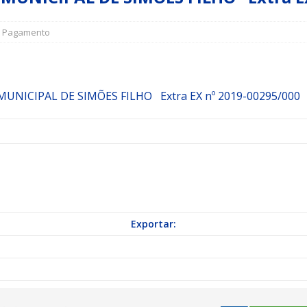
,
Pagamento
a Indicação nº 088/2026 para pavimentação asfáltica em Mapele
grama Municipal “Aluno Nota Dez”
NOTÍCIAS
MUNICIPAL DE SIMÕES FILHO
Extra
EX nº 2019-00295/000
D
Exportar: