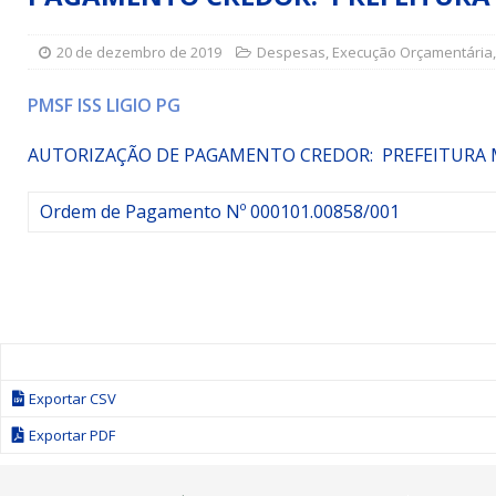
Simões Filho I
DESTAQUE
20 de dezembro de 2019
Despesas
,
Execução Orçamentária
[ 15 de julho de 2026 ]
Vereador Sérgio Glauber apresent
DESTAQUE
PMSF ISS LIGIO PG
[ 3 de agosto de 2026 ]
Indicação propõe criação do Pro
AUTORIZAÇÃO DE PAGAMENTO CREDOR: PREFEITURA 
Ordem de Pagamento Nº 000101.00858/001
Exportar CSV
Exportar PDF