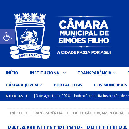
Open toolbar
INÍCIO
INSTITUCIONAL
TRANSPARÊNCIA
CÂMARA JOVEM
PORTAL LEGIS
LEIS MUNICIPAIS
[ 3 de agosto de 2026 ]
Indicação solicita instalação de
NOTÍCIAS
[ 15 de julho de 2026 ]
Vereador Eri Costa apresenta Ind
INÍCIO
TRANSPARÊNCIA
EXECUÇÃO ORÇAMENTÁRIA
inclusiva
DESTAQUE
[ 15 de julho de 2026 ]
Vereador Belo Gazineu apresenta 
PAGAMENTO CREDOR: PREFEITURA M