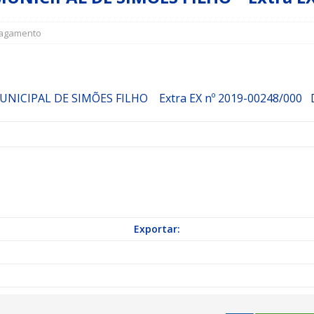
agamento
a Indicação nº 088/2026 para pavimentação asfáltica em Mapele
grama Municipal “Aluno Nota Dez”
NOTÍCIAS
MUNICIPAL DE SIMÕES FILHO
Extra
EX nº 2019-00248/000
D
Exportar: