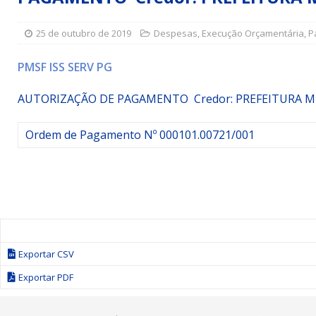
Simões Filho I
DESTAQUE
25 de outubro de 2019
Despesas
,
Execução Orçamentária
,
P
[ 15 de julho de 2026 ]
Vereador Sérgio Glauber apresent
DESTAQUE
PMSF ISS SERV PG
[ 3 de agosto de 2026 ]
Indicação propõe criação do Pro
AUTORIZAÇÃO DE PAGAMENTO Credor: PREFEITURA 
Ordem de Pagamento Nº 000101.00721/001
Exportar CSV
Exportar PDF