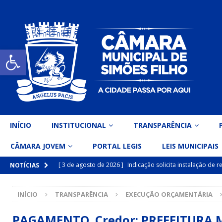
Open toolbar
INÍCIO
INSTITUCIONAL
TRANSPARÊNCIA
CÂMARA JOVEM
PORTAL LEGIS
LEIS MUNICIPAIS
[ 3 de agosto de 2026 ]
Indicação solicita instalação de
NOTÍCIAS
[ 15 de julho de 2026 ]
Vereador Eri Costa apresenta Ind
INÍCIO
TRANSPARÊNCIA
EXECUÇÃO ORÇAMENTÁRIA
inclusiva
DESTAQUE
[ 15 de julho de 2026 ]
Vereador Belo Gazineu apresenta 
PAGAMENTO Credor: PREFEITURA MU