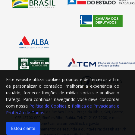
Este website utiliza cookies próprios e de terceiros a fim
de personalizar o conteúdo, melhorar a experiência do
usuário, fornecer funções de mídias sociais e analisar o
tráfego. Para continuar navegando você deve concordar
com nossa
Política de Cookies
e
Política de Privacidade e
© Câmara Municipal de Simões Filho | Praça da Bíblia, S/N, Centro,
Proteção de Dados
.
CEP 43700-000, Simões Filho, Bahia. Tel: 71 2108-7200, e-mail:
ascom@camarasimoesfilho.ba.gov.br.
Estou ciente
Horário de Funcionamento: de segunda à quinta-feira: das 8h às 17h
e sexta-feira: das 8h às 13h.