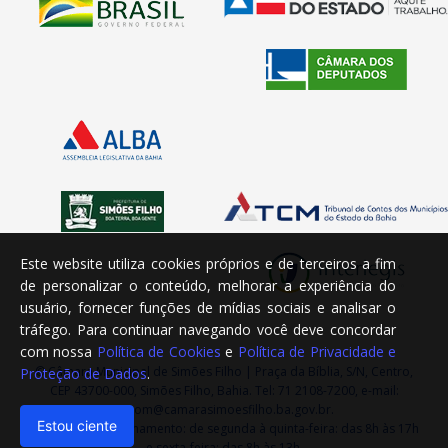
Este website utiliza cookies próprios e de terceiros a fim
de personalizar o conteúdo, melhorar a experiência do
usuário, fornecer funções de mídias sociais e analisar o
tráfego. Para continuar navegando você deve concordar
com nossa
Política de Cookies
e
Política de Privacidade e
© Câmara Municipal de Simões Filho | Praça da Bíblia, S/N, Centro,
Proteção de Dados
.
CEP 43700-000, Simões Filho, Bahia. Tel: 71 2108-7200, e-mail:
ascom@camarasimoesfilho.ba.gov.br.
Estou ciente
Horário de Funcionamento: de segunda à quinta-feira: das 8h às 17h
e sexta-feira: das 8h às 13h.