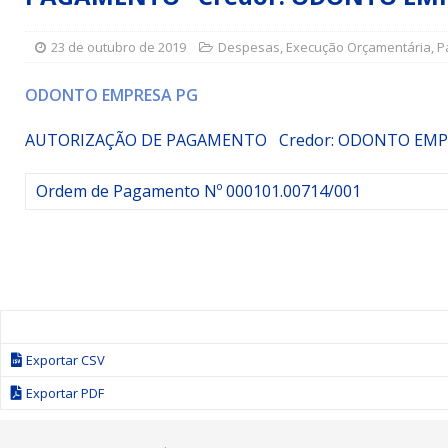
Simões Filho I
DESTAQUE
23 de outubro de 2019
Despesas
,
Execução Orçamentária
,
P
[ 15 de julho de 2026 ]
Vereador Sérgio Glauber apresent
DESTAQUE
ODONTO EMPRESA PG
[ 3 de agosto de 2026 ]
Indicação propõe criação do Pro
AUTORIZAÇÃO DE PAGAMENTO Credor: ODONTO EM
Ordem de Pagamento Nº 000101.00714/001
Exportar CSV
Exportar PDF