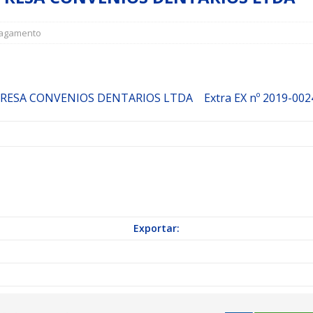
agamento
a Indicação nº 088/2026 para pavimentação asfáltica em Mapele
grama Municipal “Aluno Nota Dez”
NOTÍCIAS
PRESA CONVENIOS DENTARIOS LTDA
Extra
EX nº 2019-002
Exportar: