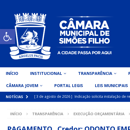
Open toolbar
INÍCIO
INSTITUCIONAL
TRANSPARÊNCIA
CÂMARA JOVEM
PORTAL LEGIS
LEIS MUNICIPAIS
[ 3 de agosto de 2026 ]
Indicação solicita instalação de
NOTÍCIAS
[ 15 de julho de 2026 ]
Vereador Eri Costa apresenta Ind
INÍCIO
TRANSPARÊNCIA
EXECUÇÃO ORÇAMENTÁRIA
inclusiva
DESTAQUE
[ 15 de julho de 2026 ]
Vereador Belo Gazineu apresenta 
PAGAMENTO Credor: ODONTO EMPR