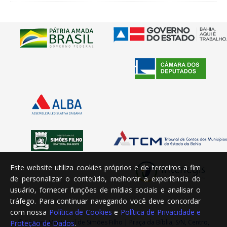
Este website utiliza cookies próprios e de terceiros a fim
de personalizar o conteúdo, melhorar a experiência do
usuário, fornecer funções de mídias sociais e analisar o
tráfego. Para continuar navegando você deve concordar
com nossa
Política de Cookies
e
Política de Privacidade e
© Câmara Municipal de Simões Filho | Praça da Bíblia, S/N, Centro,
Proteção de Dados
.