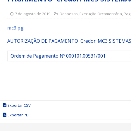
Simões Filho I
DESTAQUE
7 de agosto de 2019
Despesas
,
Execução Orçamentária
,
Pag
[ 15 de julho de 2026 ]
Vereador Sérgio Glauber apresent
DESTAQUE
mc3 pg
[ 3 de agosto de 2026 ]
Indicação propõe criação do Pro
AUTORIZAÇÃO DE PAGAMENTO Credor: MC3 SISTEM
Ordem de Pagamento Nº 000101.00531/001
Exportar CSV
Exportar PDF