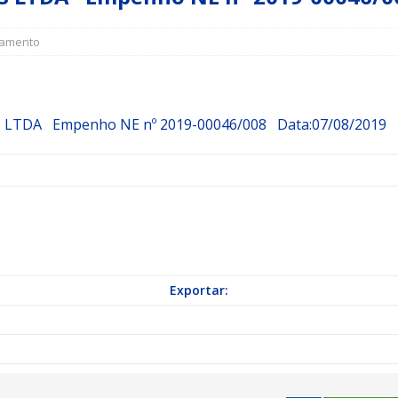
amento
a Indicação nº 088/2026 para pavimentação asfáltica em Mapele
grama Municipal “Aluno Nota Dez”
NOTÍCIAS
AS LTDA
Empenho
NE nº 2019-00046/008
Data:07/08/2019
Exportar: