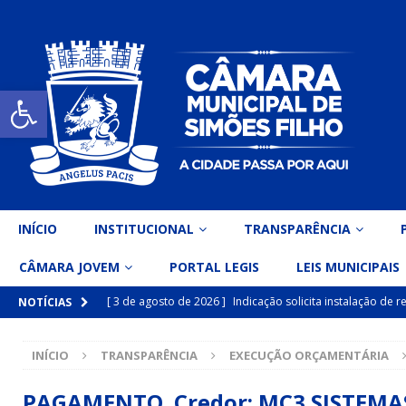
Open toolbar
INÍCIO
INSTITUCIONAL
TRANSPARÊNCIA
CÂMARA JOVEM
PORTAL LEGIS
LEIS MUNICIPAIS
[ 3 de agosto de 2026 ]
Indicação solicita instalação de
NOTÍCIAS
[ 15 de julho de 2026 ]
Vereador Eri Costa apresenta Ind
INÍCIO
TRANSPARÊNCIA
EXECUÇÃO ORÇAMENTÁRIA
inclusiva
DESTAQUE
[ 15 de julho de 2026 ]
Vereador Belo Gazineu apresenta 
PAGAMENTO Credor: MC3 SISTEMAS