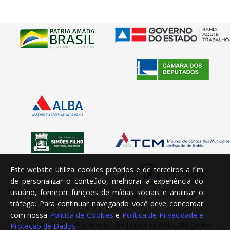
Este website utiliza cookies próprios e de terceiros a fim
de personalizar o conteúdo, melhorar a experiência do
usuário, fornecer funções de mídias sociais e analisar o
tráfego. Para continuar navegando você deve concordar
com nossa
Política de Cookies
e
Política de Privacidade e
© Câmara Municipal de Simões Filho | Praça da Bíblia, S/N, Centro,
Proteção de Dados
.