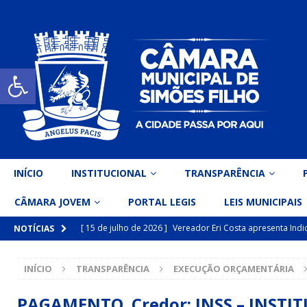
Open toolbar
INÍCIO
INSTITUCIONAL
TRANSPARÊNCIA
CÂMARA JOVEM
PORTAL LEGIS
LEIS MUNICIPAIS
[ 15 de julho de 2026 ]
Vereador Eri Costa apresenta Ind
NOTÍCIAS
inclusiva
DESTAQUE
INÍCIO
TRANSPARÊNCIA
EXECUÇÃO ORÇAMENTÁRIA
[ 15 de julho de 2026 ]
Vereador Belo Gazineu apresenta 
Simões Filho I
DESTAQUE
PAGAMENTO Credor: INSS – INSTIT