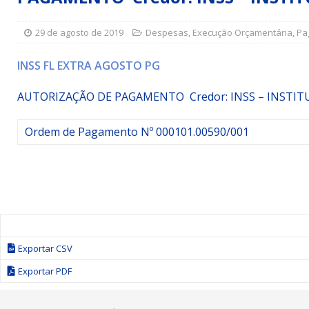
[ 15 de julho de 2026 ]
Vereador Sérgio Glauber apresent
29 de agosto de 2019
Despesas
,
Execução Orçamentária
,
Pa
DESTAQUE
[ 3 de agosto de 2026 ]
Indicação propõe criação do Pro
INSS FL EXTRA AGOSTO PG
[ 3 de agosto de 2026 ]
Indicação solicita instalação de
AUTORIZAÇÃO DE PAGAMENTO Credor: INSS – INSTI
Ordem de Pagamento Nº 000101.00590/001
Exportar CSV
Exportar PDF