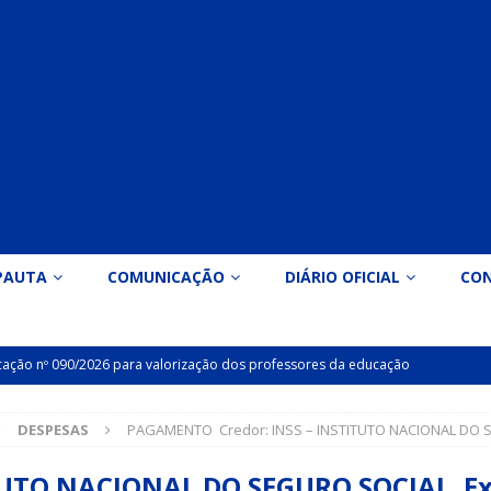
PAUTA
COMUNICAÇÃO
DIÁRIO OFICIAL
CO
icação nº 090/2026 para valorização dos professores da educação
DESPESAS
PAGAMENTO Credor: INSS – INSTITUTO NACIONAL DO SE
Indicação nº 089/2026 para implantação de ginásio de esportes em
UTO NACIONAL DO SEGURO SOCIAL Ext