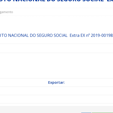
a Indicação nº 088/2026 para pavimentação asfáltica em Mapele
gamento
grama Municipal “Aluno Nota Dez”
NOTÍCIAS
 redutor de velocidade no bairro Km 25
NOTÍCIAS
TUTO NACIONAL DO SEGURO SOCIAL
Extra
EX nº 2019-00198
Exportar: