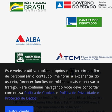
Este website utiliza cookies próprios e de terceiros a fim
de personalizar o conteúdo, melhorar a experiência do
usuário, fornecer funções de mídias sociais e analisar o
tráfego. Para continuar navegando você deve concordar
com nossa
Política de Cookies
e
Política de Privacidade e
© Câmara Municipal de Simões Filho | Praça da Bíblia, S/N, Centro,
Proteção de Dados
.
CEP 43700-000, Simões Filho, Bahia. Tel: 71 2108-7200, e-mail:
ascom@camarasimoesfilho.ba.gov.br.
Estou ciente
Horário de Funcionamento: de segunda à quinta-feira: das 8h às 17h