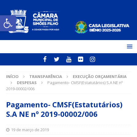
Open toolbar
INÍCIO
TRANSPARÊNCIA
EXECUÇÃO ORÇAMENTÁRIA
DESPESAS
Pagamento- CMSF(Estatutários) S.A NE nº
2019-00002/006
Pagamento- CMSF(Estatutários)
S.A NE nº 2019-00002/006
19 de março de 2019