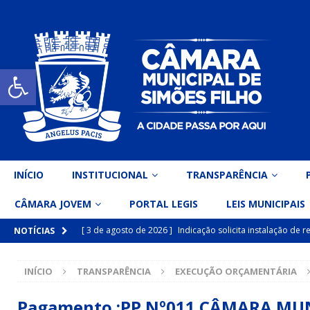
Open toolbar
INÍCIO
INSTITUCIONAL
TRANSPARÊNCIA
CÂMARA JOVEM
PORTAL LEGIS
LEIS MUNICIPAIS
[ 3 de agosto de 2026 ]
Indicação solicita instalação de
NOTÍCIAS
[ 15 de julho de 2026 ]
Vereador Eri Costa apresenta Ind
INÍCIO
TRANSPARÊNCIA
EXECUÇÃO ORÇAMENTÁRIA
inclusiva
DESTAQUE
[ 15 de julho de 2026 ]
Vereador Belo Gazineu apresenta 
Pagamento :PP Nº011 CÂMARA MUN