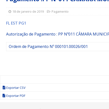
Simões Filho I
DESTAQUE
18 de janeiro de 2019
Pagamento
[ 15 de julho de 2026 ]
Vereador Sérgio Glauber apresent
DESTAQUE
FL EST PG1
[ 3 de agosto de 2026 ]
Indicação propõe criação do Pro
Autorização de Pagamento : PP Nº011
CÂMARA MUNICIP
Ordem de Pagamento Nº 000101.00026/001
Exportar CSV
Exportar PDF