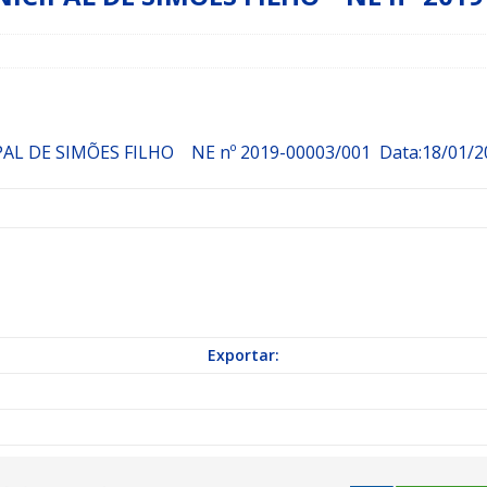
a Indicação nº 088/2026 para pavimentação asfáltica em Mapele
grama Municipal “Aluno Nota Dez”
NOTÍCIAS
AL DE SIMÕES FILHO
NE nº 2019-00003/001
Data:18/01/2
Exportar: