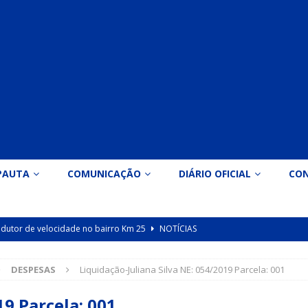
PAUTA
COMUNICAÇÃO
DIÁRIO OFICIAL
CO
 redutor de velocidade no bairro Km 25
NOTÍCIAS
icação nº 090/2026 para valorização dos professores da educação
DESPESAS
Liquidação-Juliana Silva NE: 054/2019 Parcela: 001
Indicação nº 089/2026 para implantação de ginásio de esportes em
19 Parcela: 001