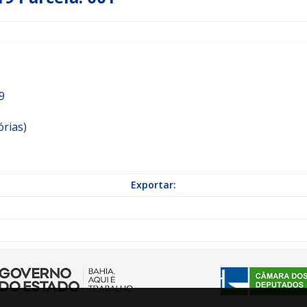
a Indicação nº 088/2026 para pavimentação asfáltica em Mapele
grama Municipal “Aluno Nota Dez”
NOTÍCIAS
9
órias)
Exportar: