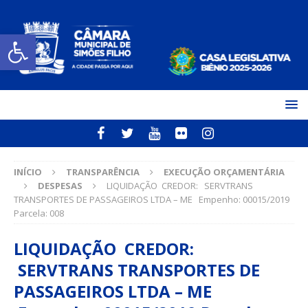
Open toolbar
INÍCIO
TRANSPARÊNCIA
EXECUÇÃO ORÇAMENTÁRIA
DESPESAS
LIQUIDAÇÃO CREDOR: SERVTRANS
TRANSPORTES DE PASSAGEIROS LTDA – ME Empenho: 00015/2019
Parcela: 008
LIQUIDAÇÃO CREDOR:
SERVTRANS TRANSPORTES DE
PASSAGEIROS LTDA – ME