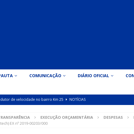
PAUTA
COMUNICAÇÃO
DIÁRIO OFICIAL
CO
 redutor de velocidade no bairro Km 25
NOTÍCIAS
icação nº 090/2026 para valorização dos professores da educação
TRANSPARÊNCIA
EXECUÇÃO ORÇAMENTÁRIA
DESPESAS
ech) EX nº 2019-00203/000
Indicação nº 089/2026 para implantação de ginásio de esportes em