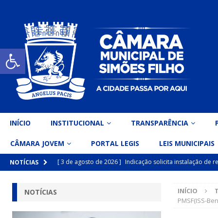
Open toolbar
INÍCIO
INSTITUCIONAL
TRANSPARÊNCIA
CÂMARA JOVEM
PORTAL LEGIS
LEIS MUNICIPAIS
[ 3 de agosto de 2026 ]
Indicação solicita instalação de
NOTÍCIAS
[ 15 de julho de 2026 ]
Vereador Eri Costa apresenta Ind
INÍCIO
NOTÍCIAS
inclusiva
DESTAQUE
PMSF(ISS-Bent
[ 15 de julho de 2026 ]
Vereador Belo Gazineu apresenta 