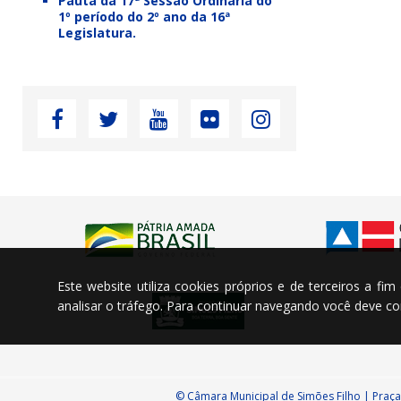
Pauta da 17ª Sessão Ordinária do
1º período do 2º ano da 16ª
Legislatura.
Este website utiliza cookies próprios e de terceiros a fi
analisar o tráfego. Para continuar navegando você deve 
© Câmara Municipal de Simões Filho | Praça 