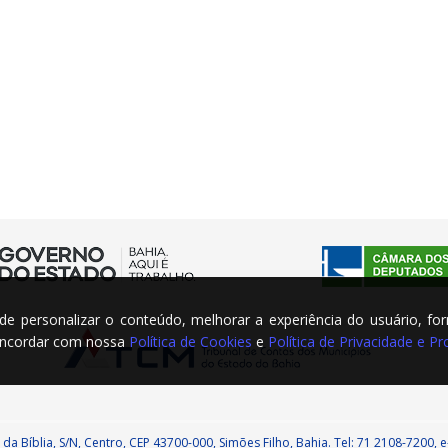
m de personalizar o conteúdo, melhorar a experiência do usuário, fo
concordar com nossa
Política de Cookies
e
Política de Privacidade e 
da Bíblia, S/N, Centro, CEP 43700-000, Simões Filho, Bahia. Tel: 71 2108-7200