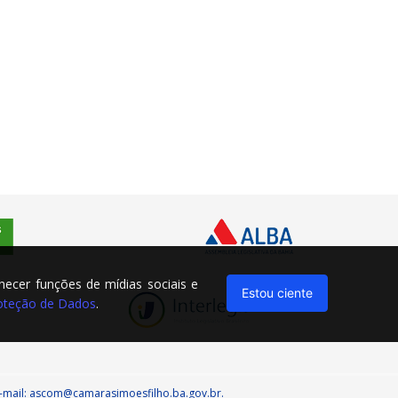
rnecer funções de mídias sociais e
Estou ciente
Proteção de Dados
.
, e-mail: ascom@camarasimoesfilho.ba.gov.br.