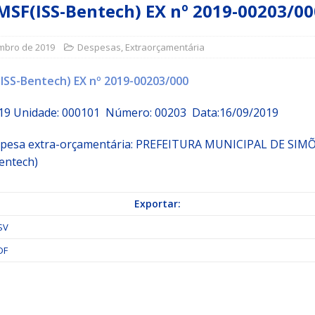
MSF(ISS-Bentech) EX nº 2019-00203/00
a Indicação nº 088/2026 para pavimentação asfáltica em Mapele
mbro de 2019
Despesas
,
Extraorçamentária
ISS-Bentech) EX nº 2019-00203/000
grama Municipal “Aluno Nota Dez”
NOTÍCIAS
2019 Unidade: 000101 Número: 00203 Data:16/09/2019
spesa extra-orçamentária: PREFEITURA MUNICIPAL DE SIM
entech)
Exportar:
SV
DF