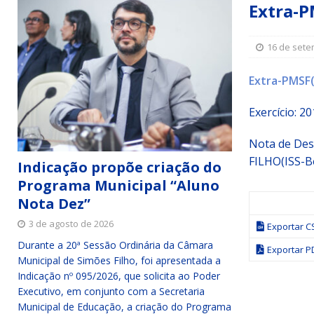
Extra-P
Simões Filho I
DESTAQUE
[ 15 de julho de 2026 ]
Vereador Sérgio Glauber apresent
16 de sete
DESTAQUE
Extra-PMSF(
[ 3 de agosto de 2026 ]
Indicação propõe criação do Pro
Exercício: 
Nota de De
FILHO(ISS-B
Indicação propõe criação do
Programa Municipal “Aluno
Nota Dez”
3 de agosto de 2026
Exportar C
Durante a 20ª Sessão Ordinária da Câmara
Exportar P
Municipal de Simões Filho, foi apresentada a
Indicação nº 095/2026, que solicita ao Poder
Executivo, em conjunto com a Secretaria
Municipal de Educação, a criação do Programa