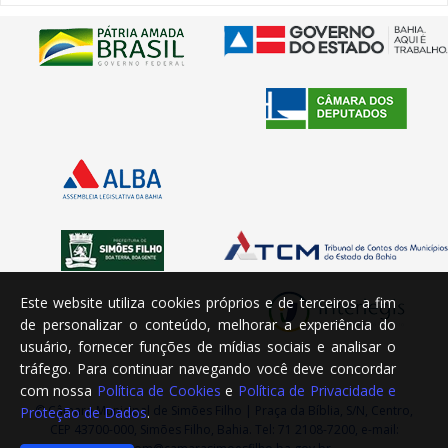
Este website utiliza cookies próprios e de terceiros a fim
de personalizar o conteúdo, melhorar a experiência do
usuário, fornecer funções de mídias sociais e analisar o
tráfego. Para continuar navegando você deve concordar
com nossa
Política de Cookies
e
Política de Privacidade e
© Câmara Municipal de Simões Filho | Praça da Bíblia, S/N, Centro,
Proteção de Dados
.
CEP 43700-000, Simões Filho, Bahia. Tel: 71 2108-7200, e-mail: