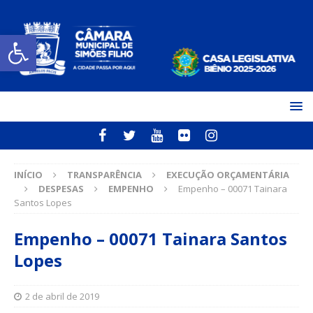
Open toolbar
INÍCIO
TRANSPARÊNCIA
EXECUÇÃO ORÇAMENTÁRIA
DESPESAS
EMPENHO
Empenho – 00071 Tainara
Santos Lopes
Empenho – 00071 Tainara Santos
Lopes
2 de abril de 2019