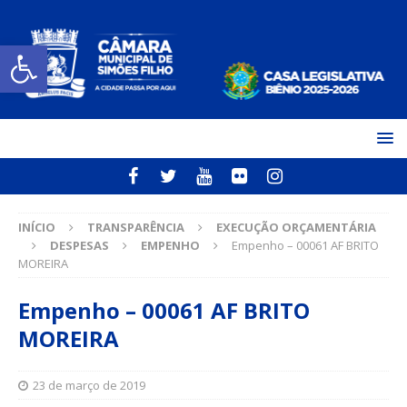
Open toolbar
INÍCIO
TRANSPARÊNCIA
EXECUÇÃO ORÇAMENTÁRIA
DESPESAS
EMPENHO
Empenho – 00061 AF BRITO
MOREIRA
Empenho – 00061 AF BRITO
MOREIRA
23 de março de 2019