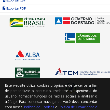
Exportar CSV
Exportar PDF
Este website utiliza cookies próprios e de terceiros a fim
de personalizar o conteúdo, melhorar a experiência do
usuário, fornecer funções de mídias sociais e analisar o
tráfego. Para continuar navegando você deve concordar
com nossa
Política de Cookies
e
Política de Privacidade e