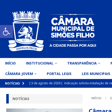
Open toolbar
INÍCIO
INSTITUCIONAL
TRANSPARÊNCIA
CÂMARA JOVEM
PORTAL LEGIS
LEIS MUNICIPAIS
[ 3 de agosto de 2026 ]
Indicação solicita instalação de
NOTÍCIAS
[ 15 de julho de 2026 ]
Vereador Eri Costa apresenta Ind
INÍCIO
NOTÍCIAS
inclusiva
DESTAQUE
[ 15 de julho de 2026 ]
Vereador Belo Gazineu apresenta 
Câmara 