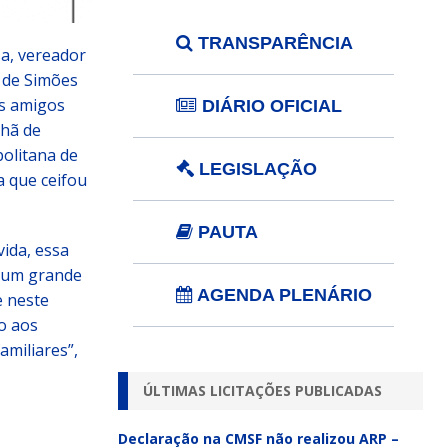
TRANSPARÊNCIA
a, vereador
 de Simões
os amigos
DIÁRIO OFICIAL
nhã de
politana de
LEGISLAÇÃO
a que ceifou
PAUTA
ida, essa
e um grande
AGENDA PLENÁRIO
 neste
o aos
amiliares”,
ÚLTIMAS LICITAÇÕES PUBLICADAS
Declaração na CMSF não realizou ARP –