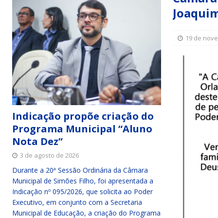
Joaquim
Simões Filho I
DESTAQUE
[ 15 de julho de 2026 ]
Vereador Sérgio Glauber apresent
19 de nov
DESTAQUE
[ 3 de agosto de 2026 ]
Indicação propõe criação do Pro
Indicação propõe criação do
Programa Municipal “Aluno
Nota Dez”
3 de agosto de 2026
Durante a 20ª Sessão Ordinária da Câmara
Municipal de Simões Filho, foi apresentada a
Indicação nº 095/2026, que solicita ao Poder
Executivo, em conjunto com a Secretaria
Municipal de Educação, a criação do Programa