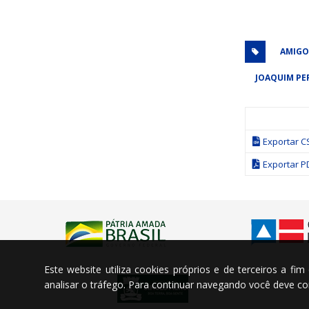
AMIGO
JOAQUIM PER
Exportar C
Exportar P
Este website utiliza cookies próprios e de terceiros a fi
analisar o tráfego. Para continuar navegando você deve 