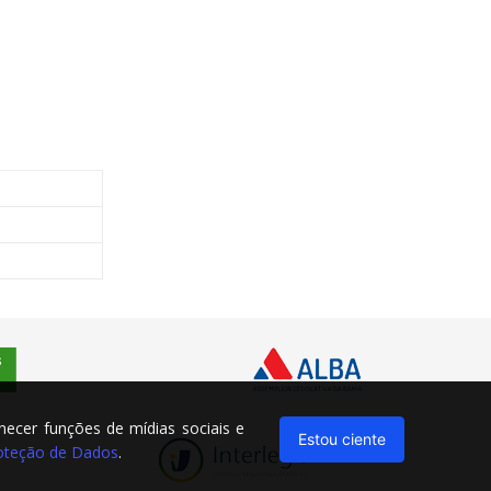
rnecer funções de mídias sociais e
Estou ciente
Proteção de Dados
.