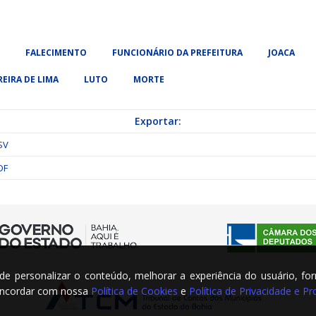
FALECIMENTO
FUNCIONÁRIO DA PREFEITURA
JOACA
EIRA DE LIMA
LUTO
MORTE
Exportar:
SV
DF
m de personalizar o conteúdo, melhorar a experiência do usuário, fo
concordar com nossa
Política de Cookies
e
Política de Privacidade e 