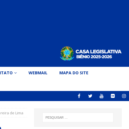
NTATO
WEBMAIL
MAPA DO SITE
reira de Lima
o