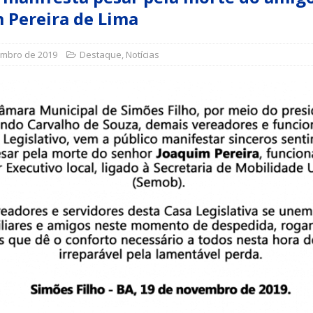
 Pereira de Lima
a Indicação nº 088/2026 para pavimentação asfáltica em Mapele
embro de 2019
Destaque
,
Notícias
grama Municipal “Aluno Nota Dez”
NOTÍCIAS