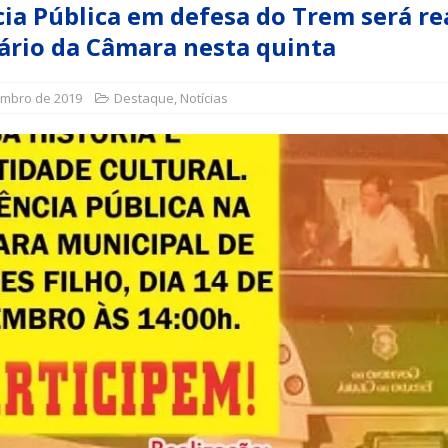
ia Pública em defesa do Trem será re
ário da Câmara nesta quinta
a Indicação nº 088/2026 para pavimentação asfáltica em Mapele
embro de 2019
Destaque
,
Notícias
grama Municipal “Aluno Nota Dez”
NOTÍCIAS