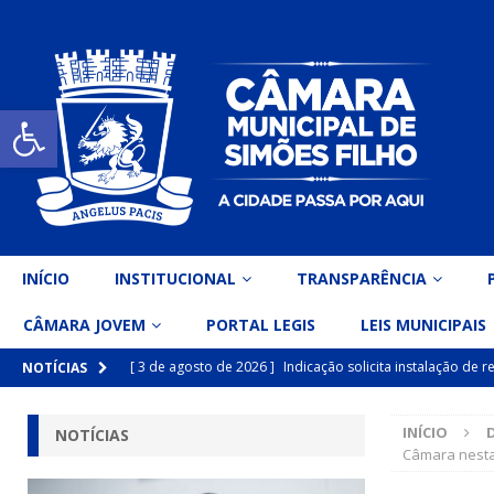
Open toolbar
INÍCIO
INSTITUCIONAL
TRANSPARÊNCIA
CÂMARA JOVEM
PORTAL LEGIS
LEIS MUNICIPAIS
[ 3 de agosto de 2026 ]
Indicação solicita instalação de
NOTÍCIAS
[ 15 de julho de 2026 ]
Vereador Eri Costa apresenta Ind
INÍCIO
NOTÍCIAS
inclusiva
DESTAQUE
Câmara nesta
[ 15 de julho de 2026 ]
Vereador Belo Gazineu apresenta 