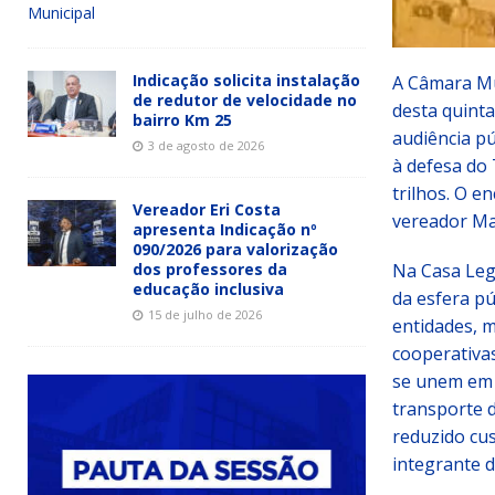
Municipal
Indicação solicita instalação
A Câmara Mu
de redutor de velocidade no
desta quinta-
bairro Km 25
audiência pú
3 de agosto de 2026
à defesa do
trilhos. O e
Vereador Eri Costa
vereador Ma
apresenta Indicação nº
090/2026 para valorização
dos professores da
Na Casa Legi
educação inclusiva
da esfera pú
15 de julho de 2026
entidades, 
cooperativas
se unem em
transporte 
reduzido cus
integrante d