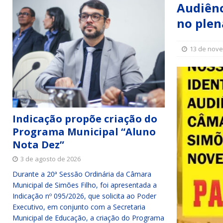
Audiênc
Simões Filho I
DESTAQUE
no plen
[ 15 de julho de 2026 ]
Vereador Sérgio Glauber apresent
DESTAQUE
13 de nov
[ 3 de agosto de 2026 ]
Indicação propõe criação do Pro
Indicação propõe criação do
Programa Municipal “Aluno
Nota Dez”
3 de agosto de 2026
Durante a 20ª Sessão Ordinária da Câmara
Municipal de Simões Filho, foi apresentada a
Indicação nº 095/2026, que solicita ao Poder
Executivo, em conjunto com a Secretaria
Municipal de Educação, a criação do Programa