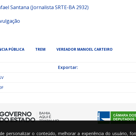
fael Santana (Jornalista SRTE-BA 2932)
vulgação
NCIA PÚBLICA
TREM
VEREADOR MANOEL CARTEIRO
Exportar:
SV
DF
m de personalizar o conteúdo, melhorar a experiência do usuário, fo