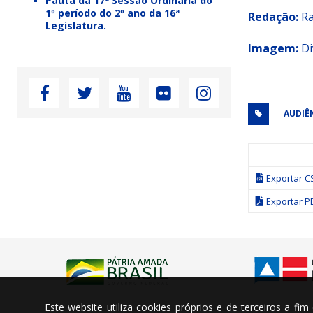
Pauta da 17ª Sessão Ordinária do
1º período do 2º ano da 16ª
Redação:
Ra
Legislatura.
Imagem:
Di
AUDIÊ
Exportar C
Exportar P
Este website utiliza cookies próprios e de terceiros a fi