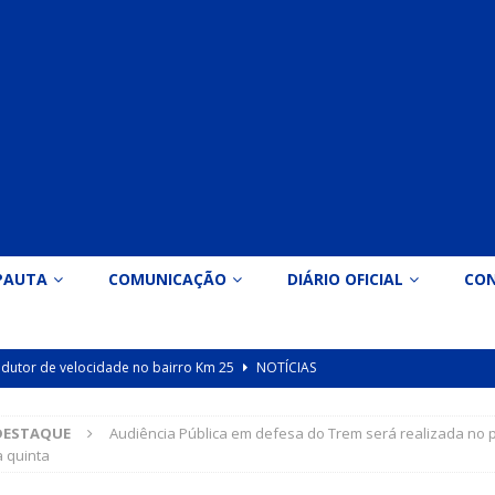
PAUTA
COMUNICAÇÃO
DIÁRIO OFICIAL
CO
 redutor de velocidade no bairro Km 25
NOTÍCIAS
icação nº 090/2026 para valorização dos professores da educação
DESTAQUE
Audiência Pública em defesa do Trem será realizada no 
 quinta
Indicação nº 089/2026 para implantação de ginásio de esportes em