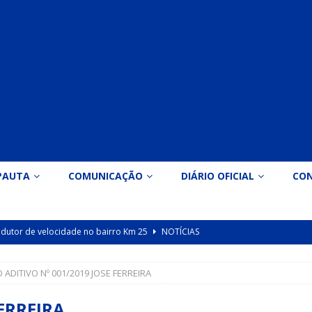
PAUTA
COMUNICAÇÃO
DIÁRIO OFICIAL
CO
 redutor de velocidade no bairro Km 25
NOTÍCIAS
icação nº 090/2026 para valorização dos professores da educação
 ADITIVO Nº 001/2019 JOSE FERREIRA
Indicação nº 089/2026 para implantação de ginásio de esportes em
FERREIRA