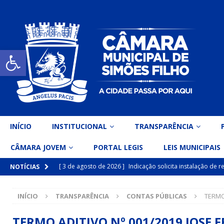
Open toolbar
INÍCIO
INSTITUCIONAL
TRANSPARÊNCIA
CÂMARA JOVEM
PORTAL LEGIS
LEIS MUNICIPAIS
[ 3 de agosto de 2026 ]
Indicação solicita instalação de
NOTÍCIAS
[ 15 de julho de 2026 ]
Vereador Eri Costa apresenta Ind
INÍCIO
TRANSPARÊNCIA
CONTAS PÚBLICAS
TERMO
inclusiva
DESTAQUE
[ 15 de julho de 2026 ]
Vereador Belo Gazineu apresenta 
TERMO ADITIVO Nº 001/2019 JOSE 