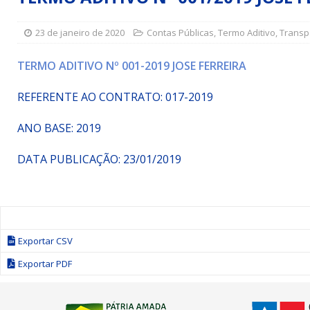
Simões Filho I
DESTAQUE
23 de janeiro de 2020
Contas Públicas
,
Termo Aditivo
,
Transp
[ 15 de julho de 2026 ]
Vereador Sérgio Glauber apresent
DESTAQUE
TERMO ADITIVO Nº 001-2019 JOSE FERREIRA
[ 3 de agosto de 2026 ]
Indicação propõe criação do Pro
REFERENTE AO CONTRATO: 017-2019
ANO BASE: 2019
DATA PUBLICAÇÃO: 23/01/2019
Exportar CSV
Exportar PDF