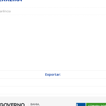
arência
a Indicação nº 088/2026 para pavimentação asfáltica em Mapele
grama Municipal “Aluno Nota Dez”
NOTÍCIAS
Exportar: