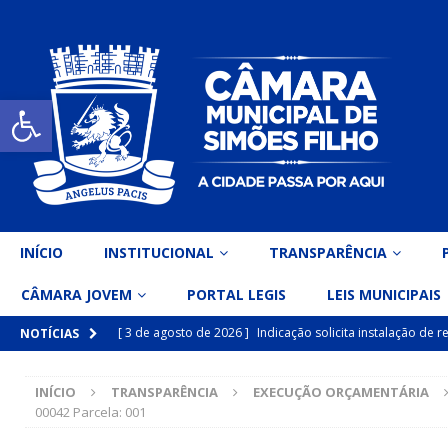
Open toolbar
INÍCIO
INSTITUCIONAL
TRANSPARÊNCIA
CÂMARA JOVEM
PORTAL LEGIS
LEIS MUNICIPAIS
[ 3 de agosto de 2026 ]
Indicação solicita instalação de
NOTÍCIAS
[ 15 de julho de 2026 ]
Vereador Eri Costa apresenta Ind
INÍCIO
TRANSPARÊNCIA
EXECUÇÃO ORÇAMENTÁRIA
inclusiva
DESTAQUE
00042 Parcela: 001
[ 15 de julho de 2026 ]
Vereador Belo Gazineu apresenta 