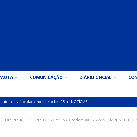
PAUTA
COMUNICAÇÃO
DIÁRIO OFICIAL
CO
 redutor de velocidade no bairro Km 25
NOTÍCIAS
icação nº 090/2026 para valorização dos professores da educação
DESPESAS
RESTOS A PAGAR Credor: 000976 VANGUARDA TELECOMUN
Indicação nº 089/2026 para implantação de ginásio de esportes em