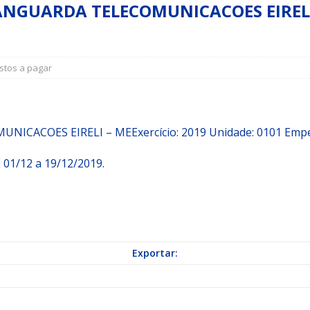
ANGUARDA TELECOMUNICACOES EIRELI –
a Indicação nº 088/2026 para pavimentação asfáltica em Mapele
stos a pagar
grama Municipal “Aluno Nota Dez”
NOTÍCIAS
MUNICACOES EIRELI – ME
Exercício: 2019 Unidade: 0101 Emp
01/12 a 19/12/2019.
Exportar: