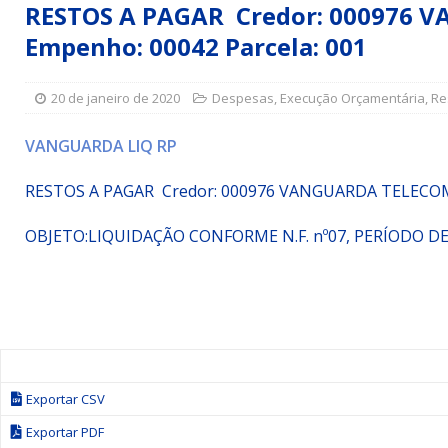
RESTOS A PAGAR Credor: 000976 V
Simões Filho I
DESTAQUE
Empenho: 00042 Parcela: 001
[ 15 de julho de 2026 ]
Vereador Sérgio Glauber apresent
DESTAQUE
20 de janeiro de 2020
Despesas
,
Execução Orçamentária
,
Re
[ 3 de agosto de 2026 ]
Indicação propõe criação do Pro
VANGUARDA LIQ RP
RESTOS A PAGAR
Credor: 000976 VANGUARDA TELECO
OBJETO:
LIQUIDAÇÃO CONFORME N.F. nº07, PERÍODO DE 
Exportar CSV
Exportar PDF