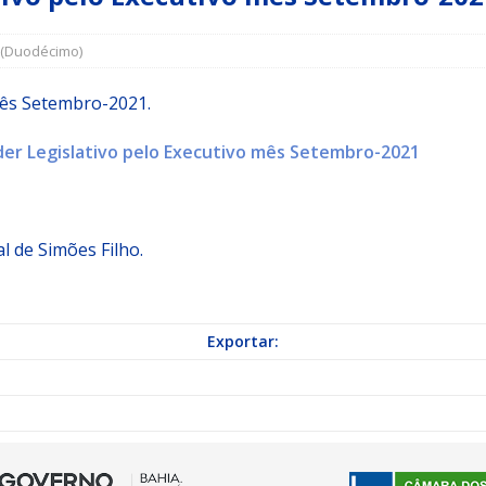
 (Duodécimo)
a Indicação nº 088/2026 para pavimentação asfáltica em Mapele
mês Setembro-2021.
grama Municipal “Aluno Nota Dez”
NOTÍCIAS
er Legislativo pelo Executivo mês Setembro-2021
l de Simões Filho.
Exportar: