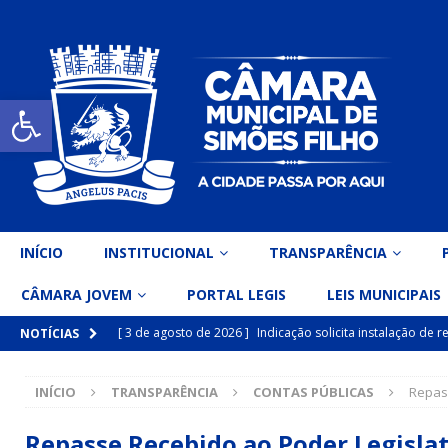
Open toolbar
INÍCIO
INSTITUCIONAL
TRANSPARÊNCIA
CÂMARA JOVEM
PORTAL LEGIS
LEIS MUNICIPAIS
[ 3 de agosto de 2026 ]
Indicação solicita instalação de
NOTÍCIAS
[ 15 de julho de 2026 ]
Vereador Eri Costa apresenta Ind
INÍCIO
TRANSPARÊNCIA
CONTAS PÚBLICAS
Repass
inclusiva
DESTAQUE
[ 15 de julho de 2026 ]
Vereador Belo Gazineu apresenta 
Repasse Recebido ao Poder Legisla