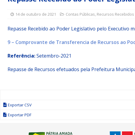
Simões Filho I
DESTAQUE
14 de outubro de 2021
Contas Públicas
,
Recursos Recebidos
[ 15 de julho de 2026 ]
Vereador Sérgio Glauber apresent
DESTAQUE
Repasse Recebido ao Poder Legislativo pelo Executivo 
[ 3 de agosto de 2026 ]
Indicação propõe criação do Pro
9 – Comprovante de Transferencia de Recursos ao Pod
Referência:
Setembro-2021
Repasse de Recursos efetuados pela Prefeitura Municipa
Exportar CSV
Exportar PDF