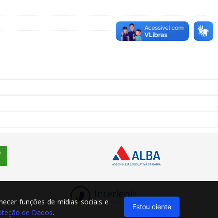
rnecer funções de mídias sociais e
Estou ciente
Proteção de Dados
.