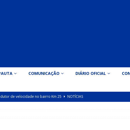
PAUTA
COMUNICAÇÃO
DIÁRIO OFICIAL
CO
 redutor de velocidade no bairro Km 25
NOTÍCIAS
icação nº 090/2026 para valorização dos professores da educação
Indicação nº 089/2026 para implantação de ginásio de esportes em