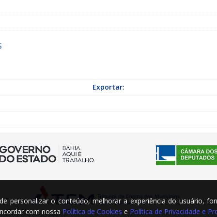
a Indicação nº 088/2026 para pavimentação asfáltica em Mapele
S
grama Municipal “Aluno Nota Dez”
NOTÍCIAS
Exportar:
m de personalizar o conteúdo, melhorar a experiência do usuário, fo
concordar com nossa
Política de Cookies
e
Política de Privacidade e 