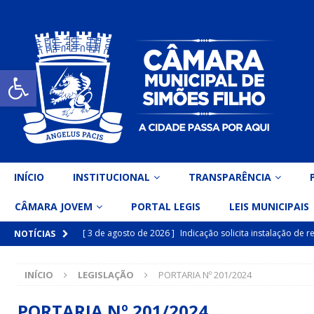
Open toolbar
INÍCIO
INSTITUCIONAL
TRANSPARÊNCIA
CÂMARA JOVEM
PORTAL LEGIS
LEIS MUNICIPAIS
[ 3 de agosto de 2026 ]
Indicação solicita instalação de
NOTÍCIAS
[ 15 de julho de 2026 ]
Vereador Eri Costa apresenta Ind
INÍCIO
LEGISLAÇÃO
PORTARIA Nº 201/2024
inclusiva
DESTAQUE
[ 15 de julho de 2026 ]
Vereador Belo Gazineu apresenta 
PORTARIA Nº 201/2024