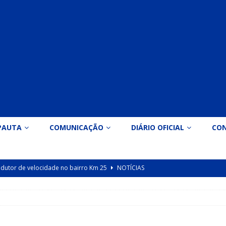
PAUTA
COMUNICAÇÃO
DIÁRIO OFICIAL
CO
 redutor de velocidade no bairro Km 25
NOTÍCIAS
icação nº 090/2026 para valorização dos professores da educação
Indicação nº 089/2026 para implantação de ginásio de esportes em