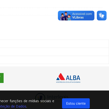
rnecer funções de mídias sociais e
Estou ciente
Proteção de Dados
.