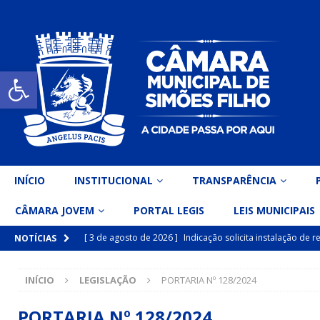
Open toolbar
INÍCIO
INSTITUCIONAL
TRANSPARÊNCIA
CÂMARA JOVEM
PORTAL LEGIS
LEIS MUNICIPAIS
[ 3 de agosto de 2026 ]
Indicação solicita instalação de
NOTÍCIAS
[ 15 de julho de 2026 ]
Vereador Eri Costa apresenta Ind
INÍCIO
LEGISLAÇÃO
PORTARIA Nº 128/2024
inclusiva
DESTAQUE
[ 15 de julho de 2026 ]
Vereador Belo Gazineu apresenta 
PORTARIA Nº 128/2024