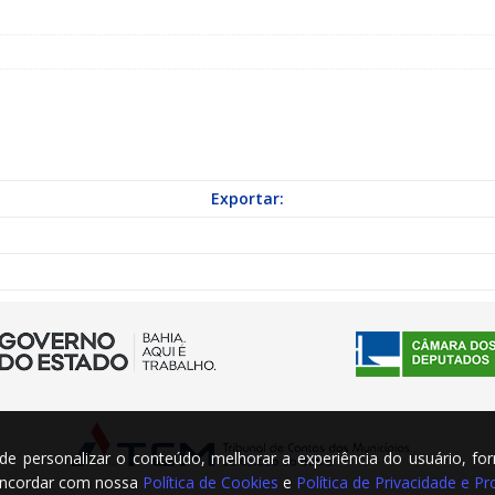
a Indicação nº 088/2026 para pavimentação asfáltica em Mapele
grama Municipal “Aluno Nota Dez”
NOTÍCIAS
Exportar:
m de personalizar o conteúdo, melhorar a experiência do usuário, fo
concordar com nossa
Política de Cookies
e
Política de Privacidade e 