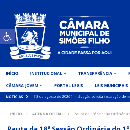
Open toolbar
INÍCIO
INSTITUCIONAL
TRANSPARÊNCIA
CÂMARA JOVEM
PORTAL LEGIS
LEIS MUNICIPAIS
[ 3 de agosto de 2026 ]
Indicação solicita instalação de
NOTÍCIAS
[ 15 de julho de 2026 ]
Vereador Eri Costa apresenta Ind
INÍCIO
AGENDA OFICIAL
Pauta da 18ª Sessão Ordinária d
inclusiva
DESTAQUE
[ 15 de julho de 2026 ]
Vereador Belo Gazineu apresenta 
Pauta da 18ª Sessão Ordinária do 1º