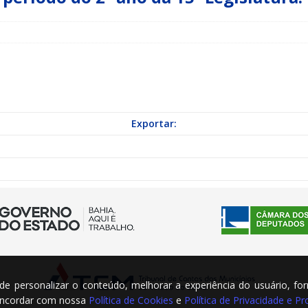
a Indicação nº 088/2026 para pavimentação asfáltica em Mapele
grama Municipal “Aluno Nota Dez”
NOTÍCIAS
Exportar:
m de personalizar o conteúdo, melhorar a experiência do usuário, fo
concordar com nossa
Política de Cookies
e
Política de Privacidade e 