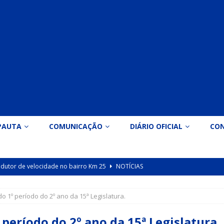
PAUTA
COMUNICAÇÃO
DIÁRIO OFICIAL
CO
 redutor de velocidade no bairro Km 25
NOTÍCIAS
icação nº 090/2026 para valorização dos professores da educação
o 1º período do 2º ano da 15ª Legislatura.
Indicação nº 089/2026 para implantação de ginásio de esportes em
 período do 2º ano da 15ª Legislatura.