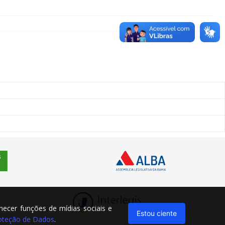
rnecer funções de mídias sociais e
Estou ciente
Proteção de Dados
.