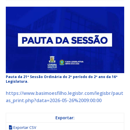
Pauta da 21ª Sessão Ordinária do 2º período do 2º ano da 16ª
Legislatura.
https://www.basimoesfilho.legisbr.com/legisbr/paut
as_print.php?data=2026-05-26%2009:00:00
Exportar:
Exportar CSV