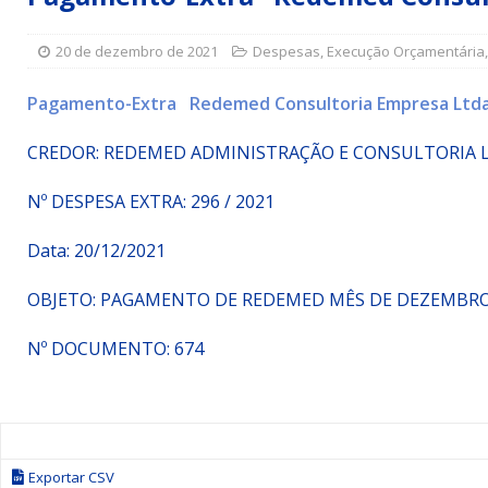
Simões Filho I
DESTAQUE
20 de dezembro de 2021
Despesas
,
Execução Orçamentária
[ 15 de julho de 2026 ]
Vereador Sérgio Glauber apresent
DESTAQUE
Pagamento-Extra Redemed Consultoria Empresa Ltda
[ 3 de agosto de 2026 ]
Indicação propõe criação do Pro
CREDOR: REDEMED ADMINISTRAÇÃO E CONSULTORIA 
Nº DESPESA EXTRA: 296 / 2021
Data: 20/12/2021
OBJETO: PAGAMENTO DE REDEMED MÊS DE DEZEMBRO
Nº DOCUMENTO: 674
Exportar CSV