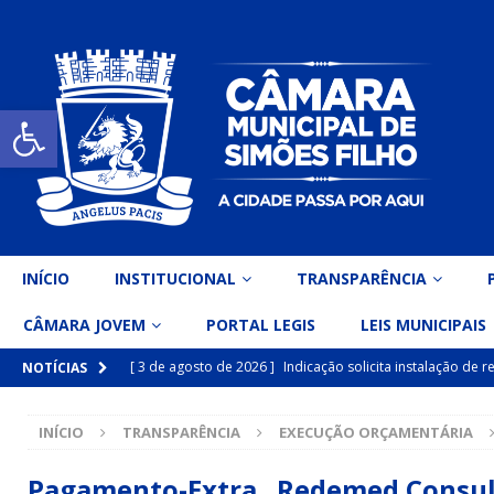
Open toolbar
INÍCIO
INSTITUCIONAL
TRANSPARÊNCIA
CÂMARA JOVEM
PORTAL LEGIS
LEIS MUNICIPAIS
[ 3 de agosto de 2026 ]
Indicação solicita instalação de
NOTÍCIAS
[ 15 de julho de 2026 ]
Vereador Eri Costa apresenta Ind
INÍCIO
TRANSPARÊNCIA
EXECUÇÃO ORÇAMENTÁRIA
inclusiva
DESTAQUE
[ 15 de julho de 2026 ]
Vereador Belo Gazineu apresenta 
Pagamento-Extra Redemed Consult