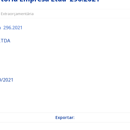
,
Extraorçamentária
a Indicação nº 088/2026 para pavimentação asfáltica em Mapele
 296.2021
grama Municipal “Aluno Nota Dez”
NOTÍCIAS
LTDA
/2021
Exportar: