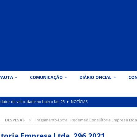
PAUTA
COMUNICAÇÃO
DIÁRIO OFICIAL
CO
 redutor de velocidade no bairro Km 25
NOTÍCIAS
icação nº 090/2026 para valorização dos professores da educação
DESPESAS
Pagamento-Extra Redemed Consultoria Empresa Ltda
Indicação nº 089/2026 para implantação de ginásio de esportes em
oria Empresa Ltda 296.2021