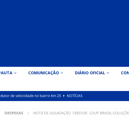
PAUTA
COMUNICAÇÃO
DIÁRIO OFICIAL
CO
 redutor de velocidade no bairro Km 25
NOTÍCIAS
icação nº 090/2026 para valorização dos professores da educação
DESPESAS
NOTA DE LIQUIDAÇÃO CREDOR: LOUP BRASIL SOLUÇÕE
Indicação nº 089/2026 para implantação de ginásio de esportes em