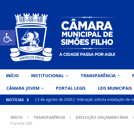
Open toolbar
INÍCIO
INSTITUCIONAL
TRANSPARÊNCIA
CÂMARA JOVEM
PORTAL LEGIS
LEIS MUNICIPAIS
[ 3 de agosto de 2026 ]
Indicação solicita instalação de
NOTÍCIAS
[ 15 de julho de 2026 ]
Vereador Eri Costa apresenta Ind
INÍCIO
TRANSPARÊNCIA
EXECUÇÃO ORÇAMENTÁRIA
inclusiva
DESTAQUE
Parcela: 003
[ 15 de julho de 2026 ]
Vereador Belo Gazineu apresenta 