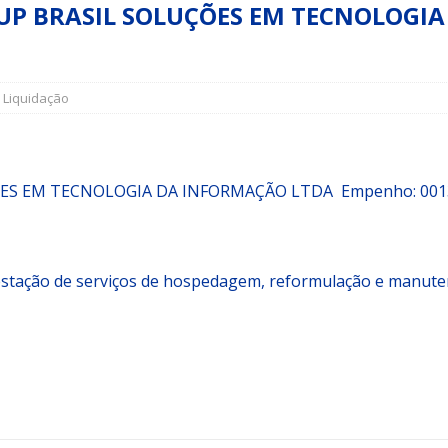
UP BRASIL SOLUÇÕES EM TECNOLOGI
a Indicação nº 088/2026 para pavimentação asfáltica em Mapele
,
Liquidação
grama Municipal “Aluno Nota Dez”
NOTÍCIAS
ÕES EM TECNOLOGIA DA INFORMAÇÃO LTDA
Empenho:
001
estação de serviços de hospedagem, reformulação e manute