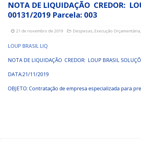
NOTA DE LIQUIDAÇÃO CREDOR: LO
Simões Filho I
DESTAQUE
00131/2019 Parcela: 003
[ 15 de julho de 2026 ]
Vereador Sérgio Glauber apresent
DESTAQUE
21 de novembro de 2019
Despesas
,
Execução Orçamentária
[ 3 de agosto de 2026 ]
Indicação propõe criação do Pro
LOUP BRASIL LIQ
NOTA DE LIQUIDAÇÃO CREDOR: LOUP BRASIL SOLUÇ
DATA:21/11/2019
OBJETO:
Contratação de empresa especializada para pr