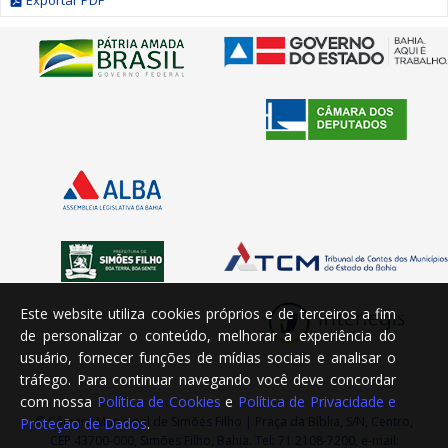
Exportar PDF
Este website utiliza cookies próprios e de terceiros a fim
de personalizar o conteúdo, melhorar a experiência do
usuário, fornecer funções de mídias sociais e analisar o
tráfego. Para continuar navegando você deve concordar
com nossa
Política de Cookies
e
Política de Privacidade e
© Câmara Municipal de Simões Filho | Praça da Bíblia, S/N, Centro,
Proteção de Dados
.
CEP 43700-000, Simões Filho, Bahia. Tel: 71 2108-7200, e-mail: