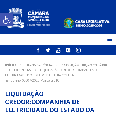
Open toolbar
INÍCIO
TRANSPARÊNCIA
EXECUÇÃO ORÇAMENTÁRIA
DESPESAS
LIQUIDAÇÃO CREDOR:COMPANHIA DE
ELETRICIDADE DO ESTADO DA BAHIA COELBA
Empenho:00007/2020 Parcela:010
LIQUIDAÇÃO
CREDOR:COMPANHIA DE
ELETRICIDADE DO ESTADO DA