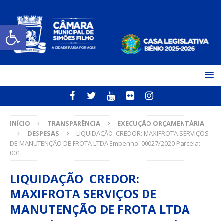
Open toolbar
INÍCIO
TRANSPARÊNCIA
EXECUÇÃO ORÇAMENTÁRIA
DESPESAS
LIQUIDAÇÃO CREDOR: MAXIFROTA SERVIÇOS
DE MANUTENÇÃO DE FROTA LTDA Empenho: 00027/2020 Parcela:
001
LIQUIDAÇÃO CREDOR:
MAXIFROTA SERVIÇOS DE
MANUTENÇÃO DE FROTA LTDA